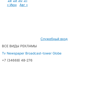
28
29
30
31
« Июн
Авг »
МУП «Редакция газеты «Новости Радужного»
628462, ХМАО — Югра, г. Радужный,
мкр. 7, дом 32/1, офис 2
Служебный вход
ВСЕ ВИДЫ РЕКЛАМЫ
Tv
Newspaper
Broadcast-tower
Globe
+7 (34668) 48-276