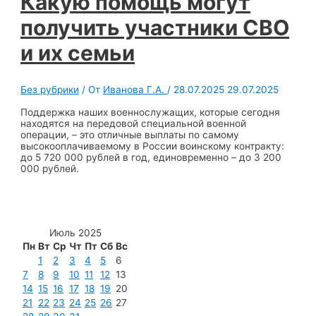
Какую помощь могут
получить участники СВО
и их семьи
Без рубрики
/ От
Иванова Г.А.
/
28.07.2025
29.07.2025
Поддержка наших военнослужащих, которые сегодня
находятся на передовой специальной военной
операции, – это отличные выплаты по самому
высокооплачиваемому в России воинскому контракту:
до 5 720 000 рублей в год, единовременно – до 3 200
000 рублей.
Июль 2025
Пн
Вт
Ср
Чт
Пт
Сб
Вс
1
2
3
4
5
6
7
8
9
10
11
12
13
14
15
16
17
18
19
20
21
22
23
24
25
26
27