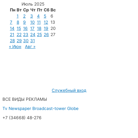
Июль 2025
Пн
Вт
Ср
Чт
Пт
Сб
Вс
1
2
3
4
5
6
7
8
9
10
11
12
13
14
15
16
17
18
19
20
21
22
23
24
25
26
27
28
29
30
31
« Июн
Авг »
МУП «Редакция газеты «Новости Радужного»
628462, ХМАО — Югра, г. Радужный,
мкр. 7, дом 32/1, офис 2
Служебный вход
ВСЕ ВИДЫ РЕКЛАМЫ
Tv
Newspaper
Broadcast-tower
Globe
+7 (34668) 48-276