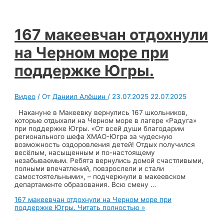
167 макеевчан отдохнули
на Черном море при
поддержке Югры.
Видео
/ От
Даниил Алёшин
/
23.07.2025
22.07.2025
Накануне в Макеевку вернулись 167 школьников,
которые отдыхали на Черном море в лагере «Радуга»
при поддержке Югры. «От всей души благодарим
регионального шефа ХМАО-Югра за чудесную
возможность оздоровления детей! Отдых получился
весёлым, насыщенным и по-настоящему
незабываемым. Ребята вернулись домой счастливыми,
полными впечатлений, повзрослели и стали
самостоятельными», – подчеркнули в макеевском
департаменте образования. Всю смену …
167 макеевчан отдохнули на Черном море при
поддержке Югры.
Читать полностью »