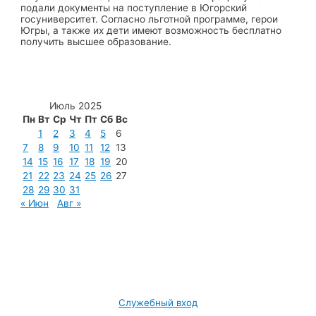
подали документы на поступление в Югорский
госуниверситет. Согласно льготной программе, герои
Югры, а также их дети имеют возможность бесплатно
получить высшее образование.
Июль 2025
Пн
Вт
Ср
Чт
Пт
Сб
Вс
1
2
3
4
5
6
7
8
9
10
11
12
13
14
15
16
17
18
19
20
21
22
23
24
25
26
27
28
29
30
31
« Июн
Авг »
МУП «Редакция газеты «Новости Радужного»
628462, ХМАО — Югра, г. Радужный,
мкр. 7, дом 32/1, офис 2
Служебный вход