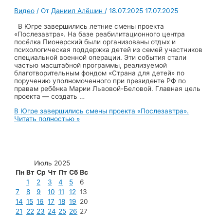
Видео
/ От
Даниил Алёшин
/
18.07.2025
17.07.2025
В Югре завершились летние смены проекта
«Послезавтра». На базе реабилитационного центра
посёлка Пионерский были организованы отдых и
психологическая поддержка детей из семей участников
специальной военной операции. Эти события стали
частью масштабной программы, реализуемой
благотворительным фондом «Страна для детей» по
поручению уполномоченного при президенте РФ по
правам ребёнка Марии Львовой-Беловой. Главная цель
проекта — создать …
В Югре завершились смены проекта «Послезавтра».
Читать полностью »
Июль 2025
Пн
Вт
Ср
Чт
Пт
Сб
Вс
1
2
3
4
5
6
7
8
9
10
11
12
13
14
15
16
17
18
19
20
21
22
23
24
25
26
27