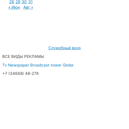
28
29
30
31
« Июн
Авг »
МУП «Редакция газеты «Новости Радужного»
628462, ХМАО — Югра, г. Радужный,
мкр. 7, дом 32/1, офис 2
Служебный вход
ВСЕ ВИДЫ РЕКЛАМЫ
Tv
Newspaper
Broadcast-tower
Globe
+7 (34668) 48-276