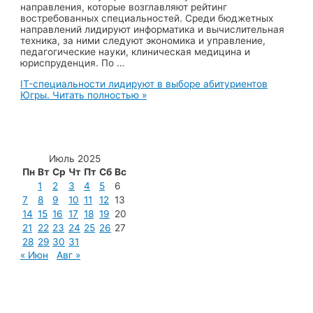
направления, которые возглавляют рейтинг
востребованных специальностей. Среди бюджетных
направлений лидируют информатика и вычислительная
техника, за ними следуют экономика и управление,
педагогические науки, клиническая медицина и
юриспруденция. По …
IT-специальности лидируют в выборе абитуриентов
Югры.
Читать полностью »
Июль 2025
Пн
Вт
Ср
Чт
Пт
Сб
Вс
1
2
3
4
5
6
7
8
9
10
11
12
13
14
15
16
17
18
19
20
21
22
23
24
25
26
27
28
29
30
31
« Июн
Авг »
МУП «Редакция газеты «Новости Радужного»
628462, ХМАО — Югра, г. Радужный,
мкр. 7, дом 32/1, офис 2