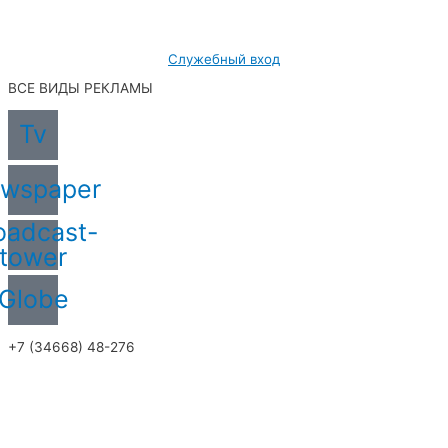
Служебный вход
ВСЕ ВИДЫ РЕКЛАМЫ
Tv
wspaper
oadcast-
tower
Globe
+7 (34668) 48-276