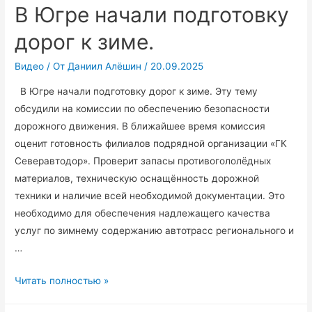
поддержки
В Югре начали подготовку
для
дорог к зиме.
нефтесервисных
компаний.
Видео
/ От
Даниил Алёшин
/
20.09.2025
В Югре начали подготовку дорог к зиме. Эту тему
обсудили на комиссии по обеcпечению безопасности
дорожного движения. В ближайшее время комиссия
оценит готовность филиалов подрядной организации «ГК
Северавтодор». Проверит запасы противогололёдных
материалов, техническую оснащённость дорожной
техники и наличие всей необходимой документации. Это
необходимо для обеспечения надлежащего качества
услуг по зимнему содержанию автотрасс регионального и
…
В
Читать полностью »
Югре