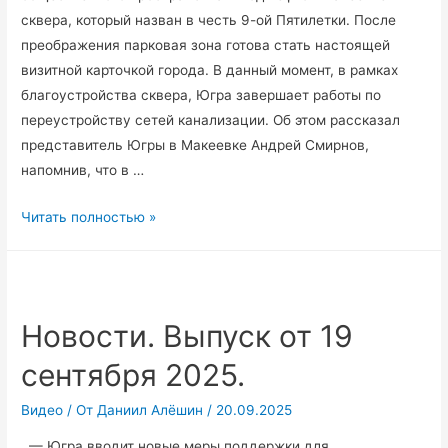
сквера, который назван в честь 9-ой Пятилетки. После
преображения парковая зона готова стать настоящей
визитной карточкой города. В данный момент, в рамках
благоустройства сквера, Югра завершает работы по
переустройству сетей канализации. Об этом рассказал
представитель Югры в Макеевке Андрей Смирнов,
напомнив, что в …
Югра
Читать полностью »
продолжает
глобальную
реконструкцию
большого
Новости. Выпуск от 19
общественного
сентября 2025.
пространства
в
Видео
/ От
Даниил Алёшин
/
20.09.2025
подшефной
Макеевке
— Югра вводит новые меры поддержки для