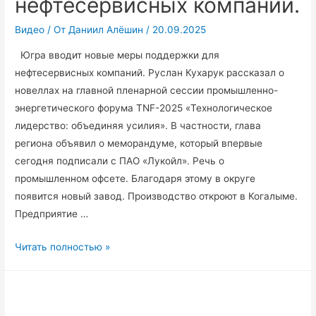
нефтесервисных компаний.
Видео
/ От
Даниил Алёшин
/
20.09.2025
Югра вводит новые меры поддержки для
нефтесервисных компаний. Руслан Кухарук рассказал о
новеллах на главной пленарной сессии промышленно-
энергетического форума TNF-2025 «Технологическое
лидерство: объединяя усилия». В частности, глава
региона объявил о меморандуме, который впервые
сегодня подписали с ПАО «Лукойл». Речь о
промышленном офсете. Благодаря этому в округе
появится новый завод. Производство откроют в Когалыме.
Предприятие …
Югра
Читать полностью »
вводит
новые
меры