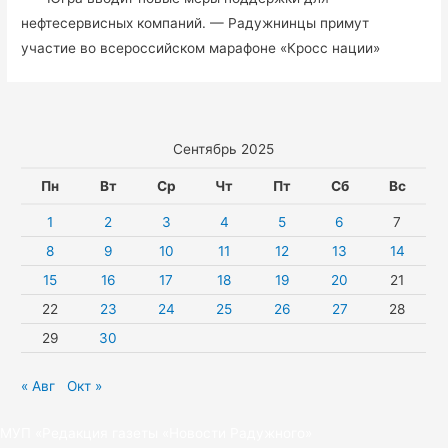
–
нефтесервисных компаний. — Радужнинцы примут
сквера,
участие во всероссийском марафоне «Кросс нации»
который
назван
в
честь
Сентябрь 2025
9-
Пн
Вт
Ср
Чт
Пт
Сб
Вс
ой
Пятилетки.
1
2
3
4
5
6
7
8
9
10
11
12
13
14
15
16
17
18
19
20
21
22
23
24
25
26
27
28
29
30
« Авг
Окт »
МУП «Редакция газеты «Новости Радужного»