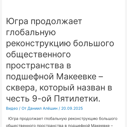
начали
подготовку
дорог
Югра продолжает
к
глобальную
зиме.
реконструкцию большого
общественного
пространства в
подшефной Макеевке –
сквера, который назван в
честь 9-ой Пятилетки.
Видео
/ От
Даниил Алёшин
/
20.09.2025
Югра продолжает глобальную реконструкцию большого
общественного пространства в подшефной Макеевке –