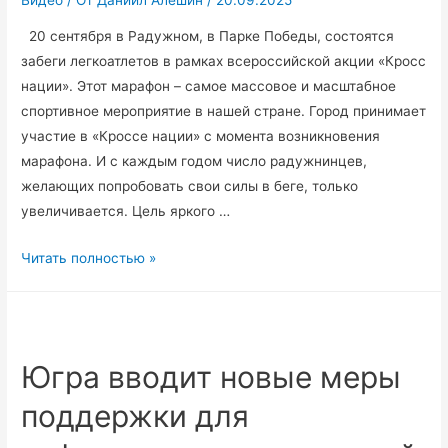
Видео
/ От
Даниил Алёшин
/
20.09.2025
20 сентября в Радужном, в Парке Победы, состоятся
забеги легкоатлетов в рамках всероссийской акции «Кросс
нации». Этот марафон – самое массовое и масштабное
спортивное мероприятие в нашей стране. Город принимает
участие в «Кроссе нации» с момента возникновения
марафона. И с каждым годом число радужнинцев,
желающих попробовать свои силы в беге, только
увеличивается. Цель яркого …
Радужнинцы
Читать полностью »
примут
участие
во
всероссийском
Югра вводит новые меры
марафоне
поддержки для
«Кросс
нации»