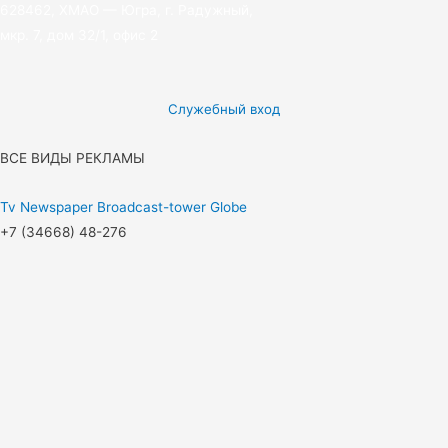
628462, ХМАО — Югра, г. Радужный,
мкр. 7, дом 32/1, офис 2
Служебный вход
ВСЕ ВИДЫ РЕКЛАМЫ
Tv
Newspaper
Broadcast-tower
Globe
+7 (34668) 48-276