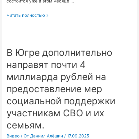
состоится уже в этом месяце …
В
Читать полностью »
Югре
впервые
пройдёт
олимпиада
В Югре дополнительно
школьников
направят почти 4
Союзного
государства
миллиарда рублей на
по
русскому
предоставление мер
языку
социальной поддержки
и
литературе.
участникам СВО и их
семьям.
Видео
/ От
Даниил Алёшин
/
17.09.2025