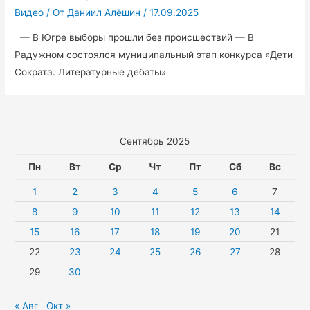
Видео
/ От
Даниил Алёшин
/
17.09.2025
на
предоставление
— В Югре выборы прошли без происшествий — В
мер
Радужном состоялся муниципальный этап конкурса «Дети
социальной
Сократа. Литературные дебаты»
поддержки
участникам
СВО
и
Сентябрь 2025
их
Пн
Вт
Ср
Чт
Пт
Сб
Вс
семьям.
1
2
3
4
5
6
7
8
9
10
11
12
13
14
15
16
17
18
19
20
21
22
23
24
25
26
27
28
29
30
« Авг
Окт »