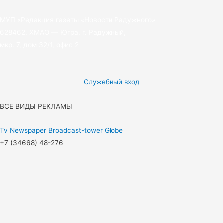
МУП «Редакция газеты «Новости Радужного»
628462, ХМАО — Югра, г. Радужный,
мкр. 7, дом 32/1, офис 2
Служебный вход
ВСЕ ВИДЫ РЕКЛАМЫ
Tv
Newspaper
Broadcast-tower
Globe
+7 (34668) 48-276