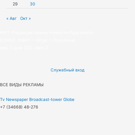
29
30
« Авг
Окт »
МУП «Редакция газеты «Новости Радужного»
628462, ХМАО — Югра, г. Радужный,
мкр. 7, дом 32/1, офис 2
Служебный вход
ВСЕ ВИДЫ РЕКЛАМЫ
Tv
Newspaper
Broadcast-tower
Globe
+7 (34668) 48-276