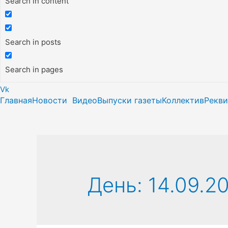
Search in content
Search in posts
Search in pages
Vk
Главная
Новости
Видео
Выпуски газеты
Коллектив
Рекв
День:
14.09.2