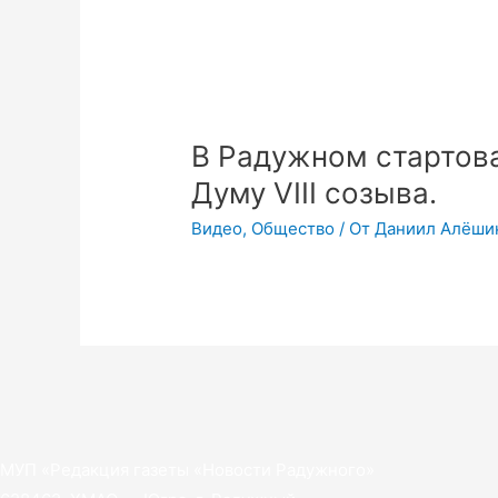
В Радужном стартов
Думу VIII созыва.
Видео
,
Общество
/ От
Даниил Алёши
МУП «Редакция газеты «Новости Радужного»