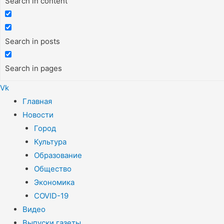
Search in content
Search in posts
Search in pages
Vk
Меню
Главная
Новости
Город
Культура
Образование
Общество
Экономика
COVID-19
Видео
Выпуски газеты