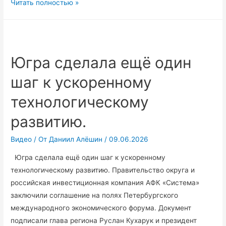
Югра
Читать полностью »
заключила
соглашение
о
защите
Югра сделала ещё один
и
шаг к ускоренному
поощрении
капиталовложений.
технологическому
развитию.
Видео
/ От
Даниил Алёшин
/
09.06.2026
Югра сделала ещё один шаг к ускоренному
технологическому развитию. Правительство округа и
российская инвестиционная компания АФК «Система»
заключили соглашение на полях Петербургского
международного экономического форума. Документ
подписали глава региона Руслан Кухарук и президент