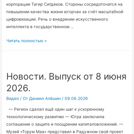
корпорации Тагир Ситдеков. Стороны сосредоточатся на
повышении качества жизни югорчан за счёт масштабной
цифровизации. Речь о внедрении искусственного
интеллекта в государственном …
Югра
Читать полностью »
сделала
ещё
один
шаг
Новости. Выпуск от 8 июня
к
2026.
ускоренному
технологическому
Видео
/ От
Даниил Алёшин
/
09.06.2026
развитию.
— Регион сделал ещё один шаг к ускоренному
технологическому развитию — Югра заключила
соглашение о защите и поощрении капиталовложений. —
Музей «Торум Маа» представил в Радужном свой проект