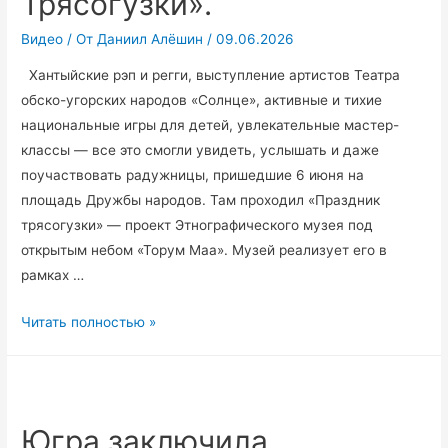
Трясогузки».
Видео
/ От
Даниил Алёшин
/
09.06.2026
Хантыйские рэп и регги, выступление артистов Театра
обско-угорских народов «Солнце», активные и тихие
национальные игры для детей, увлекательные мастер-
классы — все это смогли увидеть, услышать и даже
поучаствовать радужницы, пришедшие 6 июня на
площадь Дружбы народов. Там проходил «Праздник
трясогузки» — проект Этнографического музея под
открытым небом «Торум Маа». Музей реализует его в
рамках …
Музей
Читать полностью »
«Торум
Маа»
представил
в
Югра заключила
Радужном