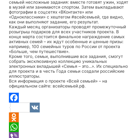
семьей несложные задания: вместе готовят ужин, ходят
в музей или занимаются спортом. Затем выкладывают
фотографии в соцсетях «ВКонтакте» или
«Одноклассники» с хештегом #всейсемьей, где видно,
как они выполняют задание, его результат.
Каждый месяц организаторы проводят промежуточный
розыгрыш подарков для всех участников проекта. В
конце марта состоится финальное награждение самых
активных семей – их ждут особенные и ценные призы:
например, 100 семейных туров по России от проекта
«Больше, чем путешествие».
Кроме того, семьи, выполнившие все задания, смогут
собрать эксклюзивную коллекцию уникальных
электронных вкладышей «Семья – это…». Их специально
для проекта и в честь Года семьи создали российские
иллюстраторы.
Вся информация о проекте «Всей семьей» – на
официальном сайте: всейсемьей.рф.
Facebook
VK
Odnoklassniki
WhatsApp