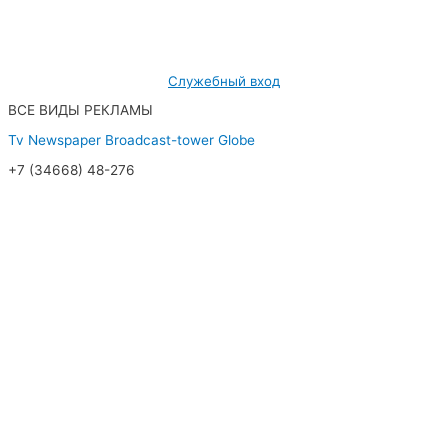
628462, ХМАО — Югра, г. Радужный,
мкр. 7, дом 32/1, офис 2
Служебный вход
ВСЕ ВИДЫ РЕКЛАМЫ
Tv
Newspaper
Broadcast-tower
Globe
+7 (34668) 48-276