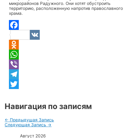
микрорайонов Радужного. Они хотят обустроить
территорию, расположенную напротив православного
храма.
Facebook
VK
Odnoklassniki
WhatsApp
Viber
Telegram
Twitter
Навигация по записям
←
Предыдущая Запись
Следующая Запись
→
Август 2026