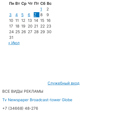
Пн
Вт
Ср
Чт
Пт
Сб
Вс
1
2
3
4
5
6
7
8
9
10
11
12
13
14
15
16
17
18
19
20
21
22
23
24
25
26
27
28
29
30
31
« Июл
МУП «Редакция газеты «Новости Радужного»
628462, ХМАО — Югра, г. Радужный,
мкр. 7, дом 32/1, офис 2
Служебный вход
ВСЕ ВИДЫ РЕКЛАМЫ
Tv
Newspaper
Broadcast-tower
Globe
+7 (34668) 48-276