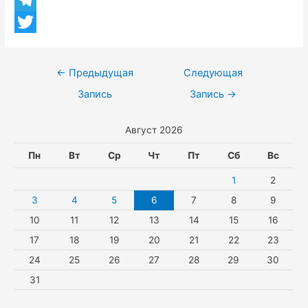
n
h
V
b
o
a
i
T
o
k
t
b
e
T
o
l
s
e
l
w
k
Навигация
←
Предыдущая
Следующая
a
A
r
e
i
по
Запись
Запись
→
s
p
g
t
записям
Август 2026
s
p
r
t
n
a
e
Пн
Вт
Ср
Чт
Пт
Сб
Вс
i
m
r
1
2
k
3
4
5
6
7
8
9
10
11
12
13
14
15
16
i
17
18
19
20
21
22
23
24
25
26
27
28
29
30
31