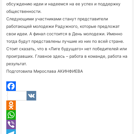
обсуждению идеи и надеемся на ее успех и поддержку
общественности.
Следующими участниками станут представители
работающей молодежи Радужного, которые предложат
свои идеи. А финал состоится в День молодежи. Именно
тогда будут представлены лучшие из них по всей стране.
Стоит сказать, что в «Лиге будущего» нет победителей или
проигравших. Главное здесь – работа в команде, работа на
результат.
Подготовила Мирослава АКИНФИЕВА
F
V
a
K
O
c
d
W
e