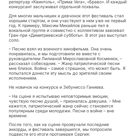
репертуар «Квинтоль», «Прима Vera», «Браво». И каждый
конкурсант заслуживал отдельной похвалы.
Для многих мальчишек и девчонок этот фестиваль стал
хорошим стартом, и они участвуют в нем уже не первый
год. К примеру, Максим Михайлов раньше пел в
вокальной группе и совместно с коллективом завоевал
Гран-при «Димитриевской субботы». В этот раз выступал
соло.
– Песню взял из военного кинофильма. Она очень
понравилась, и мы подготовили ее вместе с
руководителем Лилианой Мирославовной Косменюк, –
рассказал собеседник. – Жанр патриотической песни
мне близок. Война – самое страшное, что может быть. Я
попытался донести эту мысль до зрителей своим
исполнением.
Не новичок на конкурсе и Зебуниссо Ганиева.
– На сцене я испытываю неповторимые эмоции,
чувствую песню душой, – призналась девушка. – Мне
кажется, патриотический жанр сейчас становится
популярным среди молодежи. Песни о войне – вне
времени.
После того, как на сцене прозвучали последние
аккорды, и фестиваль завершился, мы попросили
подвести его итоги протоиерея Сергия: