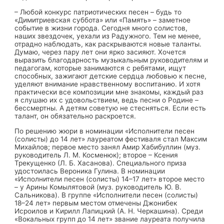
– Любой конкурс патриотических песен – будь то
«Димитриевская суббота» или «Память» – заметное
событие в жизни города. Сегодня много солистов,
наших звездочек, уехали из Радужного. Тем не менее,
отрадно наблюдать, как раскрываются новые таланты.
Думаю, через пару лет они ярко засияют. Хочется
выразить благодарность музыкальным руководителям и
педагогам, которые занимаются с ребятами, ищут
способных, зажигают детские сердца любовью к песне,
уделяют внимание нравственному воспитанию. И хотя
практически все композиции мне знакомы, каждый раз
я слушаю их с удовольствием, ведь песни о Родине –
бессмертны. А детям советую не стесняться. Если есть
талант, он обязательно раскроется.
По решению жюри в номинации «Исполнители песен
(солисты) до 14 лет» лауреатом фестиваля стал Максим
Михайлов; первое место занял Амир Хабибуллин (муз.
руководитель Л. М. Косменюк); второе – Ксения
Трекущенко (Л. Б. Хасанова). Специального приза
удостоилась Вероника Гулина. В номинации
«Исполнители песен (солисты) 14–17 лет» второе место
– у Арины Комылятовой (муз. руководитель Ю. В.
Сальникова). В группе «Исполнители песен (солисты)
18–24 лет» первым местом отмечены Джонибек
Исроилов и Кирилл Лапицкий (А. Н. Черкашина). Среди
«Вокальных групп до 14 лет» звание лауреата получила