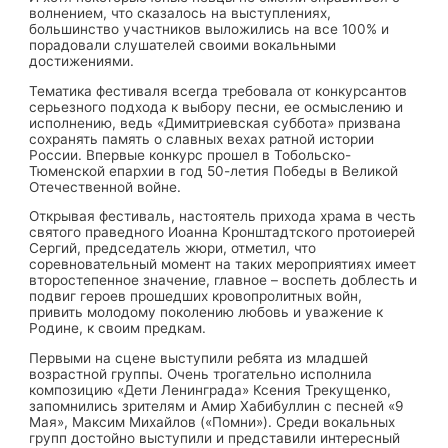
волнением, что сказалось на выступлениях,
большинство участников выложились на все 100% и
порадовали слушателей своими вокальными
достижениями.
Тематика фестиваля всегда требовала от конкурсантов
серьезного подхода к выбору песни, ее осмыслению и
исполнению, ведь «Димитриевская суббота» призвана
сохранять память о славных вехах ратной истории
России. Впервые конкурс прошел в Тобольско-
Тюменской епархии в год 50-летия Победы в Великой
Отечественной войне.
Открывая фестиваль, настоятель прихода храма в честь
святого праведного Иоанна Кронштадтского протоиерей
Сергий, председатель жюри, отметил, что
соревновательный момент на таких мероприятиях имеет
второстепенное значение, главное – воспеть доблесть и
подвиг героев прошедших кровопролитных войн,
привить молодому поколению любовь и уважение к
Родине, к своим предкам.
Первыми на сцене выступили ребята из младшей
возрастной группы. Очень трогательно исполнила
композицию «Дети Ленинграда» Ксения Трекущенко,
запомнились зрителям и Амир Хабибуллин с песней «9
Мая», Максим Михайлов («Помни»). Среди вокальных
групп достойно выступили и представили интересный