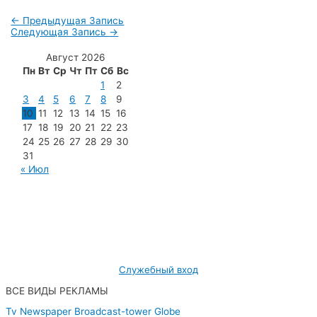
←
Предыдущая Запись
Следующая Запись
→
Август 2026
Пн
Вт
Ср
Чт
Пт
Сб
Вс
1
2
3
4
5
6
7
8
9
10
11
12
13
14
15
16
17
18
19
20
21
22
23
24
25
26
27
28
29
30
31
« Июл
МУП «Редакция газеты «Новости Радужного»
628462, ХМАО — Югра, г. Радужный,
мкр. 7, дом 32/1, офис 2
Служебный вход
ВСЕ ВИДЫ РЕКЛАМЫ
Tv
Newspaper
Broadcast-tower
Globe