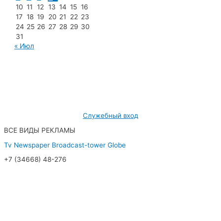
10
11
12
13
14
15
16
17
18
19
20
21
22
23
24
25
26
27
28
29
30
31
« Июл
МУП «Редакция газеты «Новости Радужного»
628462, ХМАО — Югра, г. Радужный,
мкр. 7, дом 32/1, офис 2
Служебный вход
ВСЕ ВИДЫ РЕКЛАМЫ
Tv
Newspaper
Broadcast-tower
Globe
+7 (34668) 48-276