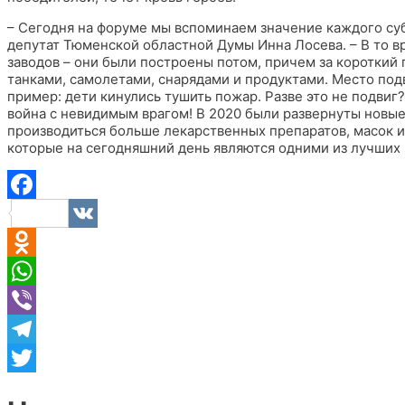
– Сегодня на форуме мы вспоминаем значение каждого су
депутат Тюменской областной Думы Инна Лосева. – В то вр
заводов – они были построены потом, причем за короткий
танками, самолетами, снарядами и продуктами. Место подв
пример: дети кинулись тушить пожар. Разве это не подвиг
война с невидимым врагом! В 2020 были развернуты новы
производиться больше лекарственных препаратов, масок и
которые на сегодняшний день являются одними из лучших 
Facebook
VK
Odnoklassniki
WhatsApp
Viber
Telegram
Twitter