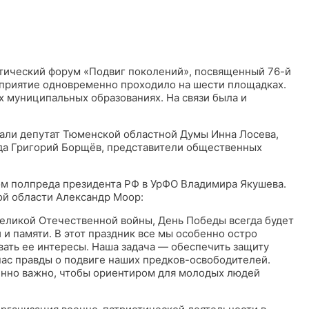
тический форум «Подвиг поколений», посвященный 76-й
приятие одновременно проходило на шести площадках.
х муниципальных образованиях. На связи была и
али депутат Тюменской областной Думы Инна Лосева,
ода Григорий Борщёв, представители общественных
м полпреда президента РФ в УрФО Владимира Якушева.
ой области Александр Моор:
Великой Отечественной войны, День Победы всегда будет
и памяти. В этот праздник все мы особенно остро
вать ее интересы. Наша задача — обеспечить защиту
нас правды о подвиге наших предков-освободителей.
енно важно, чтобы ориентиром для молодых людей