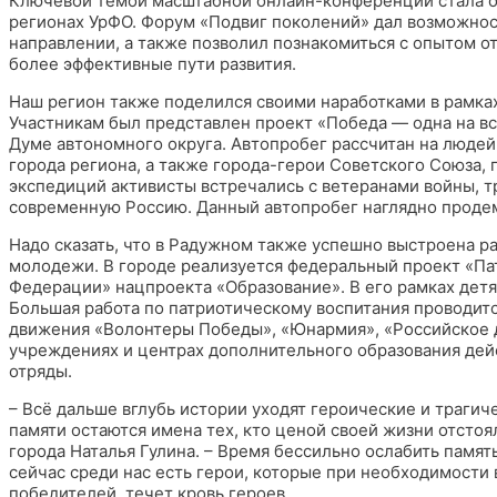
Ключевой темой масштабной онлайн-конференции стала о
регионах УрФО. Форум «Подвиг поколений» дал возможнос
направлении, а также позволил познакомиться с опытом о
более эффективные пути развития.
Наш регион также поделился своими наработками в рамках 
Участникам был представлен проект «Победа — одна на в
Думе автономного округа. Автопробег рассчитан на людей
города региона, а также города-герои Советского Союза,
экспедиций активисты встречались с ветеранами войны, тр
современную Россию. Данный автопробег наглядно проде
Надо сказать, что в Радужном также успешно выстроена р
молодежи. В городе реализуется федеральный проект «Па
Федерации» нацпроекта «Образование». В его рамках детям
Большая работа по патриотическому воспитания проводитс
движения «Волонтеры Победы», «Юнармия», «Российское 
учреждениях и центрах дополнительного образования де
отряды.
– Всё дальше вглубь истории уходят героические и траги
памяти остаются имена тех, кто ценой своей жизни отстоя
города Наталья Гулина. – Время бессильно ослабить памят
сейчас среди нас есть герои, которые при необходимости 
победителей, течет кровь героев.