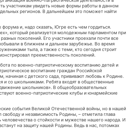
рганизация военно-патриотической деятельности в
ть участникам увидеть новые формы работы в данном
тдельных регионов. В дальнейшем это поможет найти
форума и, надо сказать, Югре есть чем гордиться.
сех», который реализуется молодежным парламентом при
 разных поколений. Его участники проехали почти все
 побывали в ближнем и дальнем зарубежье. Во время
ужениками тыла, а также с теми, кто сегодня строит
монстрировал преемственность поколений.
абота по военно-патриотическому воспитанию детей и
триотическое воспитание граждан Российской
, начиная с детского сада, прививают любовь к Родине.
я и со школьниками. Ребята входят в общественные
движение школьников». В общеобразовательных
йствуют военно-патриотические клубы и юнармейские
ческие события Великой Отечественной войны, но в нашей
л свободу и независимость Родины, – отметила глава
ь человечества о стойкости и мужестве нашего народа. И
встанут на защиту нашей Родины. Ведь в нас, потомках