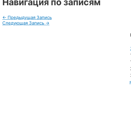
Навигация по записям
←
Предыдущая Запись
Следующая Запись
→
МУП «Редакция газеты «Новости Радужного»
628462, ХМАО — Югра, г. Радужный,
мкр. 7, дом 32/1, офис 2