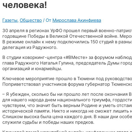
человека!
Газеты
,
Общество
/ От
Мирослава Акинфиева
30 апреля в регионах УрФО прошел первый военно-патрио
годовщине Победы в Великой Отечественной войне. Меро
В режиме онлайн к нему подключились 150 студий в разны
делегация из Радужного.
В студии коворкинг-центра «#ВМесте» за форумом наблюд
глава Радужного Наталья Гулина, председатель Думы гор
организаций и юнармейцы.
Ключевое мероприятие прошло в Тюмени под руководство
Поприветствовал участников форума губернатор Тюменск
– Я убежден, сколько бы ни прошло лет после окончания 
для нашего народа днем национального триумфа, гордости 
чувствуем, что значит быть верным Родине и уметь отстаи
исторической памяти. Никто и никогда не сможет лишить 
Слишком высока была цена каждого дня. В наши дни особ
служили судьбы и победы наших предков.