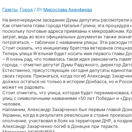
Газеты
,
Город
/ От
Мирослава Акинфиева
На внеочередном заседании Думы депутаты рассмотрели 
Как отметила глава города Наталья Гулина, эта процедура
поскольку почтовые адреса привязаны к микрорайонам. Кр
затрат, ведь во всех официальных документах также знача
потратиться, – таблички с названием улицы. Эти расходы гл
Стоит сказать, что инициативу братства ветеранов спецн
Теперь улица Ягельная будет носить имя первого главы Д
– Я очень рад, что появилась такая идея увековечить памя
города, – отметил депутат Думы Радужного, директор Дет
Естественно, присутствующие сегодня депутаты единоглас
своих героев. Признаться, когда погиб Александр Захарчен
должно остаться не только в истории Донбасса, но и Росс
может не радовать.
Стоит отметить, что улица, которая будет переименована,
улиц с символичными названиями «50 лет Победы» и «Дру
человек.
Напомним, Александр Захарченко был первым главой Доне
Украины, когда в результате революции в стране произошл
ополчение, участвовал в боях на территории ДНР, а поздне
Александр Захарченко погиб в Донецке при теракте.
Мирослава АКИНФИЕВА