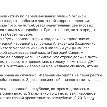
инициативу по переименованию улицы Ягельной.
 не создаст проблем с доставкой корреспонденции,
оме того, не потребуется значительных финансовых
тся только микрорайоны. Единственное, на что придется
ава берет на себя.
аза «Русь» парламентарии поддержали единогласно.
онецкой народной республики Александра Захарченко.
ть этого человека именно в названии улицы нашего
ской художественной школы Григорий Салин. –
но ее поддержали. Я считаю, что страна должна знать
ко, первое, что пришло мне в голову, – имя главы ДНР
ии. По истечении времени мое желание сбылось, что не
 выбрана не случайно. Ягельная находится на перекрестке
жбы народов». Здесь проживают без малого три тысячи
цкой народной республики, которая отделилась от
а смена власти. Захарченко тогда возглавил народное
е стал главой правительства республики. В 2018 году