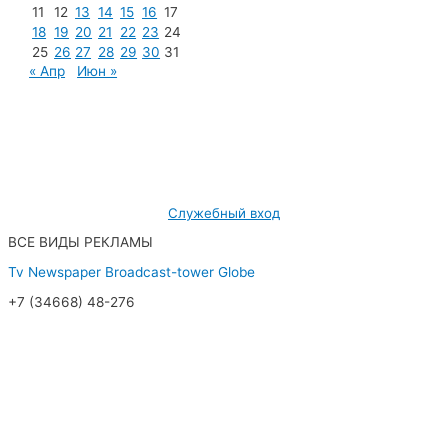
11
12
13
14
15
16
17
18
19
20
21
22
23
24
25
26
27
28
29
30
31
« Апр
Июн »
МУП «Редакция газеты «Новости Радужного»
628462, ХМАО — Югра, г. Радужный,
мкр. 7, дом 32/1, офис 2
Служебный вход
ВСЕ ВИДЫ РЕКЛАМЫ
Tv
Newspaper
Broadcast-tower
Globe
+7 (34668) 48-276