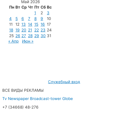
Май 2026
Пн
Вт
Ср
Чт
Пт
Сб
Вс
1
2
3
4
5
6
7
8
9
10
11
12
13
14
15
16
17
18
19
20
21
22
23
24
25
26
27
28
29
30
31
« Апр
Июн »
МУП «Редакция газеты «Новости Радужного»
628462, ХМАО — Югра, г. Радужный,
мкр. 7, дом 32/1, офис 2
Служебный вход
ВСЕ ВИДЫ РЕКЛАМЫ
Tv
Newspaper
Broadcast-tower
Globe
+7 (34668) 48-276