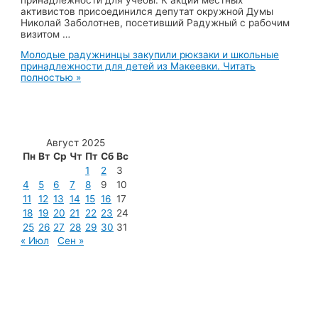
активистов присоединился депутат окружной Думы
Николай Заболотнев, посетивший Радужный с рабочим
визитом …
Молодые радужнинцы закупили рюкзаки и школьные
принадлежности для детей из Макеевки.
Читать
полностью »
Август 2025
Пн
Вт
Ср
Чт
Пт
Сб
Вс
1
2
3
4
5
6
7
8
9
10
11
12
13
14
15
16
17
18
19
20
21
22
23
24
25
26
27
28
29
30
31
« Июл
Сен »
МУП «Редакция газеты «Новости Радужного»
628462, ХМАО — Югра, г. Радужный,
мкр. 7, дом 32/1, офис 2