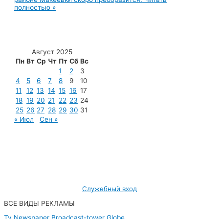
полностью »
Август 2025
Пн
Вт
Ср
Чт
Пт
Сб
Вс
1
2
3
4
5
6
7
8
9
10
11
12
13
14
15
16
17
18
19
20
21
22
23
24
25
26
27
28
29
30
31
« Июл
Сен »
МУП «Редакция газеты «Новости Радужного»
628462, ХМАО — Югра, г. Радужный,
мкр. 7, дом 32/1, офис 2
Служебный вход
ВСЕ ВИДЫ РЕКЛАМЫ
Tv
Newspaper
Broadcast-tower
Globe