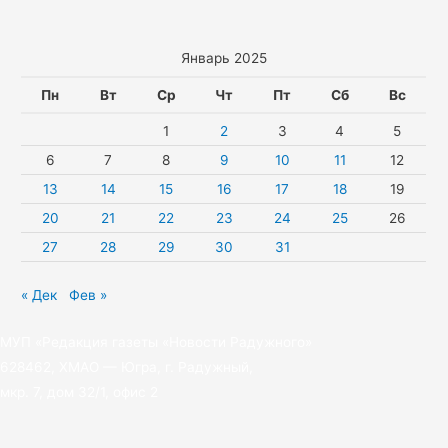
Январь 2025
Пн
Вт
Ср
Чт
Пт
Сб
Вс
1
2
3
4
5
6
7
8
9
10
11
12
13
14
15
16
17
18
19
20
21
22
23
24
25
26
27
28
29
30
31
« Дек
Фев »
МУП «Редакция газеты «Новости Радужного»
628462, ХМАО — Югра, г. Радужный,
мкр. 7, дом 32/1, офис 2