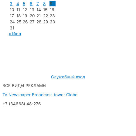
3
4
5
6
7
8
9
10
11
12
13
14
15
16
17
18
19
20
21
22
23
24
25
26
27
28
29
30
31
« Июл
МУП «Редакция газеты «Новости Радужного»
628462, ХМАО — Югра, г. Радужный,
мкр. 7, дом 32/1, офис 2
Служебный вход
ВСЕ ВИДЫ РЕКЛАМЫ
Tv
Newspaper
Broadcast-tower
Globe
+7 (34668) 48-276