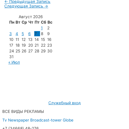
←
Предыдущая Запись
Следующая Запись
→
Август 2026
Пн
Вт
Ср
Чт
Пт
Сб
Вс
1
2
3
4
5
6
7
8
9
10
11
12
13
14
15
16
17
18
19
20
21
22
23
24
25
26
27
28
29
30
31
« Июл
МУП «Редакция газеты «Новости Радужного»
628462, ХМАО — Югра, г. Радужный,
мкр. 7, дом 32/1, офис 2
Служебный вход
ВСЕ ВИДЫ РЕКЛАМЫ
Tv
Newspaper
Broadcast-tower
Globe
+7 (34668) 48-276