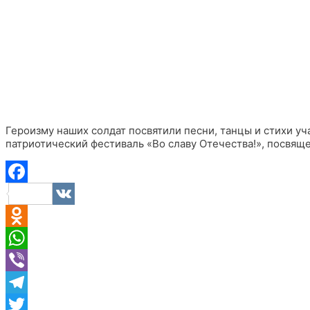
Героизму наших солдат посвятили песни, танцы и стихи 
патриотический фестиваль «Во славу Отечества!», посвя
Facebook
VK
Odnoklassniki
WhatsApp
Viber
Telegram