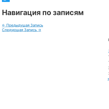
Twitter
Навигация по записям
←
Предыдущая Запись
Следующая Запись
→
МУП «Редакция газеты «Новости Радужного»
628462, ХМАО — Югра, г. Радужный,
мкр. 7, дом 32/1, офис 2