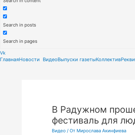
Search in content
Search in posts
Search in pages
Vk
Главная
Новости
Видео
Выпуски газеты
Коллектив
Рекв
В Радужном прош
фестиваль для лю
Видео
/ От
Мирослава Акинфиева