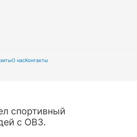
изиты
О нас
Контакты
ел спортивный
дей с ОВЗ.