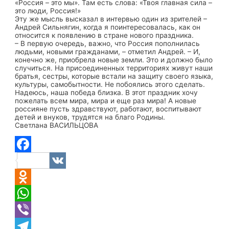
«Россия – это мы». Там есть слова: «Твоя главная сила –
это люди, Россия!»
Эту же мысль высказал в интервью один из зрителей –
Андрей Сильнягин, когда я поинтересовалась, как он
относится к появлению в стране нового праздника.
– В первую очередь, важно, что Россия пополнилась
людьми, новыми гражданами, – отметил Андрей. – И,
конечно же, приобрела новые земли. Это и должно было
случиться. На присоединенных территориях живут наши
братья, сестры, которые встали на защиту своего языка,
культуры, самобытности. Не побоялись этого сделать.
Надеюсь, наша победа близка. В этот праздник хочу
пожелать всем мира, мира и еще раз мира! А новые
россияне пусть здравствуют, работают, воспитывают
детей и внуков, трудятся на благо Родины.
Светлана ВАСИЛЬЦОВА
Facebook
VK
Odnoklassniki
WhatsApp
Viber