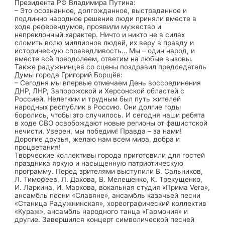
Президента РФ Владимира Путина:
– Это осознанное, долгожданное, выстраданное и
подлинно народное решение люди приняли вместе в
ходе референдумов, проявили мужество и
непреклонный характер. Ничто и никто не в силах
сломить волю миллионов людей, их веру в правду и
историческую справедливость… Мы – один народ, и
вместе всё преодолеем, ответим на любые вызовы.
Также радужнинцев со сцены поздравил председатель
Думы города Григорий Борщёв:
– Сегодня мы впервые отмечаем День воссоединения
ДНР, ЛНР, Запорожской и Херсонской областей с
Россией. Нелегким и трудным был путь жителей
народных республик в Россию. Они долгие годы
боролись, чтобы это случилось. И сегодня наши ребята
в ходе СВО освобождают новые регионы от фашистской
нечисти. Уверен, мы победим! Правда – за нами!
Дорогие друзья, желаю нам всем мира, добра и
процветания!
Творческие коллективы города приготовили для гостей
праздника яркую и насыщенную патриотическую
программу. Перед зрителями выступили В. Сальников,
Л. Тимофеев, Л. Дахова, В. Мелешенко, К. Трекущенко,
И. Ларкина, И. Маркова, вокальная студия «Прима Vera»,
ансамбль песни «Славяне», ансамбль казачьей песни
«Станица Радужнинская», хореографический коллектив
«Кураж», ансамбль народного танца «Гармония» и
другие. Завершился концерт символической песней