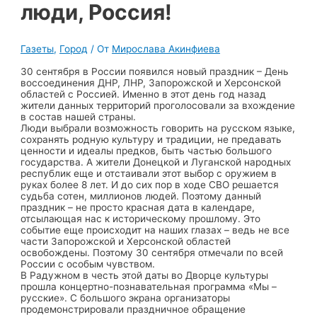
люди, Россия!
Газеты
,
Город
/ От
Мирослава Акинфиева
30 сентября в России появился новый праздник – День
воссоединения ДНР, ЛНР, Запорожской и Херсонской
областей с Россией. Именно в этот день год назад
жители данных территорий проголосовали за вхождение
в состав нашей страны.
Люди выбрали возможность говорить на русском языке,
сохранять родную культуру и традиции, не предавать
ценности и идеалы предков, быть частью большого
государства. А жители Донецкой и Луганской народных
республик еще и отстаивали этот выбор с оружием в
руках более 8 лет. И до сих пор в ходе СВО решается
судьба сотен, миллионов людей. Поэтому данный
праздник – не просто красная дата в календаре,
отсылающая нас к историческому прошлому. Это
событие еще происходит на наших глазах – ведь не все
части Запорожской и Херсонской областей
освобождены. Поэтому 30 сентября отмечали по всей
России с особым чувством.
В Радужном в честь этой даты во Дворце культуры
прошла концертно-познавательная программа «Мы –
русские». С большого экрана организаторы
продемонстрировали праздничное обращение