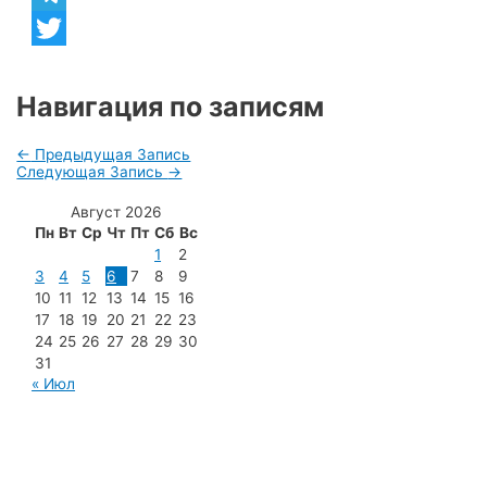
Telegram
Twitter
Навигация по записям
←
Предыдущая Запись
Следующая Запись
→
Август 2026
Пн
Вт
Ср
Чт
Пт
Сб
Вс
1
2
3
4
5
6
7
8
9
10
11
12
13
14
15
16
17
18
19
20
21
22
23
24
25
26
27
28
29
30
31
« Июл
МУП «Редакция газеты «Новости Радужного»
628462, ХМАО — Югра, г. Радужный,
мкр. 7, дом 32/1, офис 2