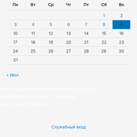
n
a
e
Пн
Вт
Ср
Чт
Пт
Сб
Вс
i
m
r
1
2
k
3
4
5
6
7
8
9
10
11
12
13
14
15
16
i
17
18
19
20
21
22
23
24
25
26
27
28
29
30
31
« Июл
МУП «Редакция газеты «Новости Радужного»
628462, ХМАО — Югра, г. Радужный,
мкр. 7, дом 32/1, офис 2
Служебный вход