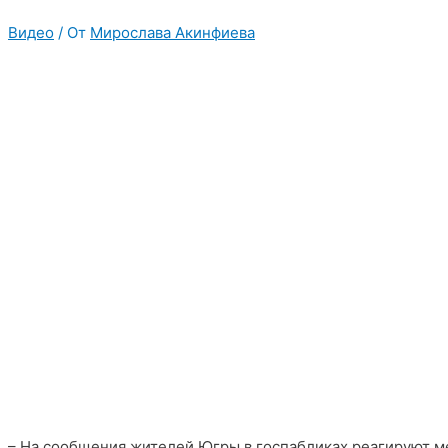
Видео
/ От
Мирослава Акинфиева
– На сообщения жителей Югры в госпабликах реагируют ме