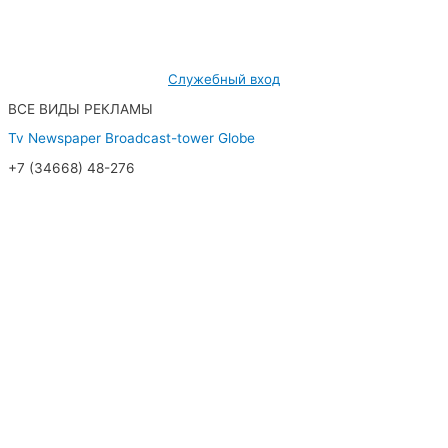
628462, ХМАО — Югра, г. Радужный,
мкр. 7, дом 32/1, офис 2
Служебный вход
ВСЕ ВИДЫ РЕКЛАМЫ
Tv
Newspaper
Broadcast-tower
Globe
+7 (34668) 48-276