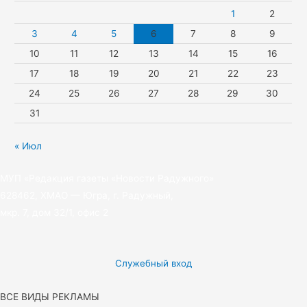
1
2
3
4
5
6
7
8
9
10
11
12
13
14
15
16
17
18
19
20
21
22
23
24
25
26
27
28
29
30
31
« Июл
МУП «Редакция газеты «Новости Радужного»
628462, ХМАО — Югра, г. Радужный,
мкр. 7, дом 32/1, офис 2
Служебный вход
ВСЕ ВИДЫ РЕКЛАМЫ