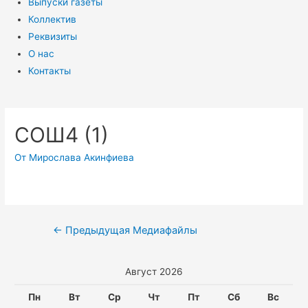
Выпуски газеты
Коллектив
Реквизиты
О нас
Контакты
СОШ4 (1)
От
Мирослава Акинфиева
Навигация
←
Предыдущая Медиафайлы
по
записям
Август 2026
Пн
Вт
Ср
Чт
Пт
Сб
Вс