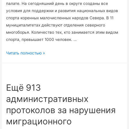
палате. На сегодняшний день в округе созданы все
условия для поддержки и развития национальных видов
спорта коренных малочисленных народов Севера. В 11
муниципалитетах действуют отделения северного
многоборья. Количество тех, кто занимается этим видом
спорта, превышает 1000 человек. …
Югра
Читать полностью »
укрепляет
культуру
коренных
народов
Ещё 913
с
административных
помощью
этнолагерей
протоколов за нарушения
и
северного
миграционного
многоборья.