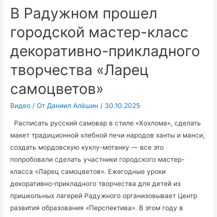
Мансийской
В Радужном прошел
епархии
городской мастер-класс
состоялось
подписание
декоративно-прикладного
соглашения
о
творчества «Ларец
сотрудничестве
самоцветов»
.
Видео
/ От
Даниил Алёшин
/
30.10.2025
Расписать русский самовар в стиле «Хохлома», сделать
макет традиционной хлебной печи народов ханты и манси,
создать мордовскую куклу-мотанку — все это
попробовали сделать участники городского мастер-
класса «Ларец самоцветов». Ежегодные уроки
декоративно-прикладного творчества для детей из
пришкольных лагерей Радужного организовывает Центр
развития образования «Перспектива». В этом году в