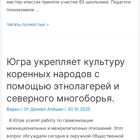
мастер-классах приняли участие 83 школьника. Педагоги
познакомили …
В
Читать полностью »
Радужном
прошел
городской
мастер-
Югра укрепляет культуру
класс
коренных народов с
декоративно-
прикладного
помощью этнолагерей и
творчества
«Ларец
северного многоборья.
самоцветов»
Видео
/ От
Даниил Алёшин
/
30.10.2025
В Югре усилят работу по гармонизации
межнациональных и межрелигиозных отношений. Этот
вопрос обсуждали сегодня в окружной Общественной