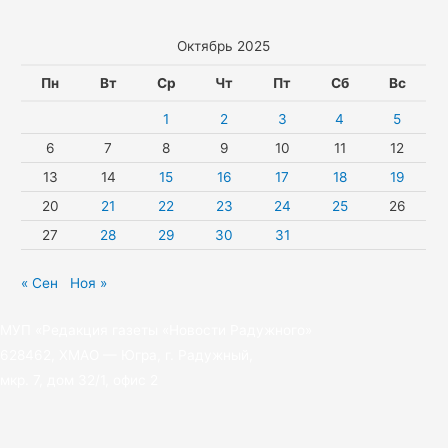
протоколов
за
Октябрь 2025
нарушения
Пн
Вт
Ср
Чт
Пт
Сб
Вс
миграционного
1
2
3
4
5
законодательства
составили
6
7
8
9
10
11
12
в
13
14
15
16
17
18
19
Югре
20
21
22
23
24
25
26
27
28
29
30
31
« Сен
Ноя »
МУП «Редакция газеты «Новости Радужного»
628462, ХМАО — Югра, г. Радужный,
мкр. 7, дом 32/1, офис 2