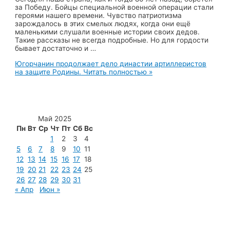
за Победу. Бойцы специальной военной операции стали
героями нашего времени. Чувство патриотизма
зарождалось в этих смелых людях, когда они ещё
маленькими слушали военные истории своих дедов.
Такие рассказы не всегда подробные. Но для гордости
бывает достаточно и …
Югорчанин продолжает дело династии артиллеристов
на защите Родины.
Читать полностью »
Май 2025
Пн
Вт
Ср
Чт
Пт
Сб
Вс
1
2
3
4
5
6
7
8
9
10
11
12
13
14
15
16
17
18
19
20
21
22
23
24
25
26
27
28
29
30
31
« Апр
Июн »
МУП «Редакция газеты «Новости Радужного»
628462, ХМАО — Югра, г. Радужный,