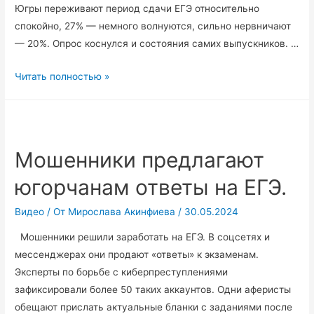
Югры переживают период сдачи ЕГЭ относительно
спокойно, 27% — немного волнуются, сильно нервничают
— 20%. Опрос коснулся и состояния самих выпускников. …
Каждый
Читать полностью »
пятый
родитель
11-
классника
Мошенники предлагают
испытывает
югорчанам ответы на ЕГЭ.
сильный
стресс
Видео
/ От
Мирослава Акинфиева
/
30.05.2024
в
период
Мошенники решили заработать на ЕГЭ. В соцсетях и
сдачи
мессенджерах они продают «ответы» к экзаменам.
ребёнком
Эксперты по борьбе с киберпреступлениями
ЕГЭ.
зафиксировали более 50 таких аккаунтов. Одни аферисты
обещают прислать актуальные бланки с заданиями после