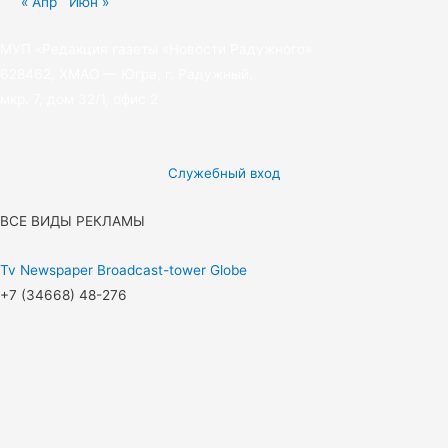
« Апр
Июн »
МУП «Редакция газеты «Новости Радужного»
628462, ХМАО — Югра, г. Радужный,
мкр. 7, дом 32/1, офис 2
Служебный вход
ВСЕ ВИДЫ РЕКЛАМЫ
Tv
Newspaper
Broadcast-tower
Globe
+7 (34668) 48-276