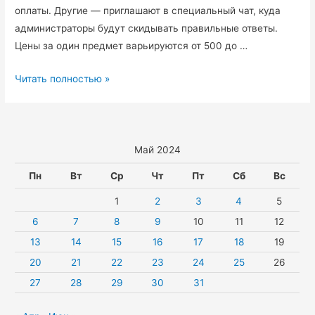
оплаты. Другие — приглашают в специальный чат, куда
администраторы будут скидывать правильные ответы.
Цены за один предмет варьируются от 500 до …
Мошенники
Читать полностью »
предлагают
югорчанам
ответы
на
Май 2024
ЕГЭ.
Пн
Вт
Ср
Чт
Пт
Сб
Вс
1
2
3
4
5
6
7
8
9
10
11
12
13
14
15
16
17
18
19
20
21
22
23
24
25
26
27
28
29
30
31