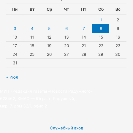
n
a
e
Пн
Вт
Ср
Чт
Пт
Сб
Вс
i
m
r
1
2
k
3
4
5
6
7
8
9
10
11
12
13
14
15
16
i
17
18
19
20
21
22
23
24
25
26
27
28
29
30
31
« Июл
МУП «Редакция газеты «Новости Радужного»
628462, ХМАО — Югра, г. Радужный,
мкр. 7, дом 32/1, офис 2
Служебный вход