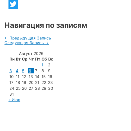
Telegram
Twitter
Навигация по записям
←
Предыдущая Запись
Следующая Запись
→
Август 2026
Пн
Вт
Ср
Чт
Пт
Сб
Вс
1
2
3
4
5
6
7
8
9
10
11
12
13
14
15
16
17
18
19
20
21
22
23
24
25
26
27
28
29
30
31
« Июл
МУП «Редакция газеты «Новости Радужного»
628462, ХМАО — Югра, г. Радужный,
мкр. 7, дом 32/1, офис 2