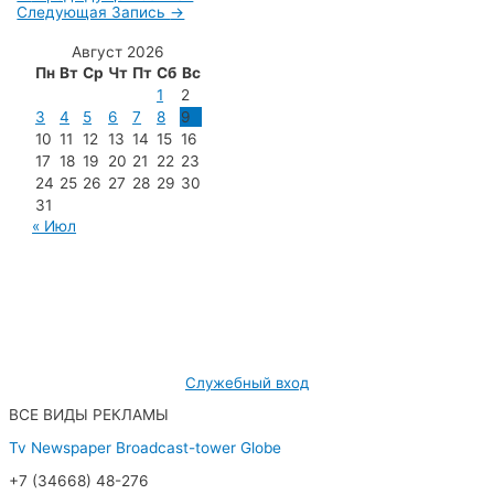
Следующая Запись
→
Август 2026
Пн
Вт
Ср
Чт
Пт
Сб
Вс
1
2
3
4
5
6
7
8
9
10
11
12
13
14
15
16
17
18
19
20
21
22
23
24
25
26
27
28
29
30
31
« Июл
МУП «Редакция газеты «Новости Радужного»
628462, ХМАО — Югра, г. Радужный,
мкр. 7, дом 32/1, офис 2
Служебный вход
ВСЕ ВИДЫ РЕКЛАМЫ
Tv
Newspaper
Broadcast-tower
Globe
+7 (34668) 48-276