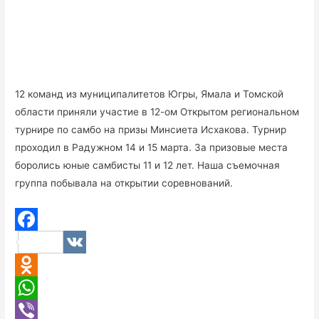
12 команд из муниципалитетов Югры, Ямала и Томской
области приняли участие в 12-ом Открытом региональном
турнире по самбо на призы Минсиета Исхакова. Турнир
проходил в Радужном 14 и 15 марта. За призовые места
боролись юные самбисты 11 и 12 лет. Наша съемочная
группа побывала на открытии соревнований.
F
V
a
K
O
c
d
W
e