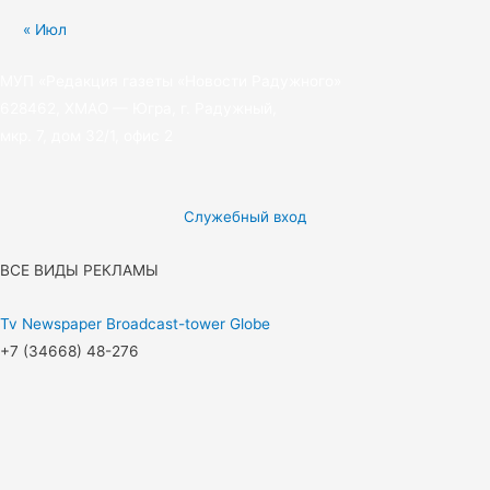
« Июл
МУП «Редакция газеты «Новости Радужного»
628462, ХМАО — Югра, г. Радужный,
мкр. 7, дом 32/1, офис 2
Служебный вход
ВСЕ ВИДЫ РЕКЛАМЫ
Tv
Newspaper
Broadcast-tower
Globe
+7 (34668) 48-276