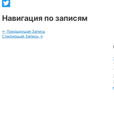
Telegram
Twitter
Навигация по записям
←
Предыдущая Запись
Следующая Запись
→
МУП «Редакция газеты «Новости Радужного»
628462, ХМАО — Югра, г. Радужный,
мкр. 7, дом 32/1, офис 2