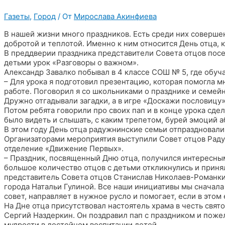
Газеты
,
Город
/ От
Мирослава Акинфиева
В нашей жизни много праздников. Есть среди них соверше
добротой и теплотой. Именно к ним относится День отца, 
В преддверии праздника представители Совета отцов посе
детьми урок «Разговоры о важном».
Александр Завалко побывал в 4 классе СОШ № 5, где обуча
– Для урока я подготовил презентацию, которая помогла мн
работе. Поговорил я со школьниками о празднике и семейн
Дружно отгадывали загадки, а в игре «Доскажи пословицу
Потом ребята говорили про своих пап и в конце урока сде
было видеть и слышать, с каким трепетом, бурей эмоций 
В этом году День отца радужнинские семьи отпраздновали 
Организаторами мероприятия выступили Совет отцов Раду
отделение «Движение Первых».
– Праздник, посвященный Дню отца, получился интересным
большое количество отцов с детьми откликнулись и прин
представитель Совета отцов Станислав Николаев-Романки
города Натальи Гулиной. Все наши инициативы мы сначала
совет, направляет в нужное русло и помогает, если в этом
На Дне отца присутствовал настоятель храма в честь свя
Сергий Наздеркин. Он поздравил пап с праздником и пожел
мудрости в достойном воспитании детей.