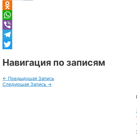
VK
Odnoklassniki
WhatsApp
Viber
Telegram
Twitter
Навигация по записям
←
Предыдущая Запись
Следующая Запись
→