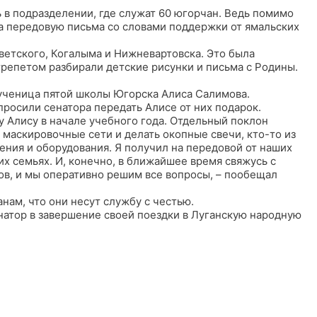
 в подразделении, где служат 60 югорчан. Ведь помимо
а передовую письма со словами поддержки от ямальских
ветского, Когалыма и Нижневартовска. Это была
 трепетом разбирали детские рисунки и письма с Родины.
ученица пятой школы Югорска Алиса Салимова.
росили сенатора передать Алисе от них подарок.
у Алису в начале учебного года. Отдельный поклон
 маскировочные сети и делать окопные свечи, кто-то из
ния и оборудования. Я получил на передовой от наших
х семьях. И, конечно, в ближайшее время свяжусь с
ов, и мы оперативно решим все вопросы, – пообещал
нам, что они несут службу с честью.
енатор в завершение своей поездки в Луганскую народную