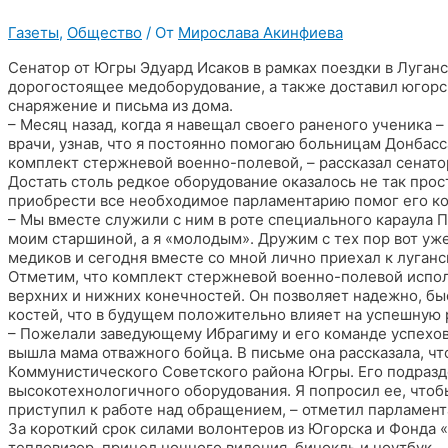
Газеты
,
Общество
/ От
Мирослава Акинфиева
Сенатор от Югры Эдуард Исаков в рамках поездки в Луга
дорогостоящее медоборудование, а также доставил югорс
снаряжение и письма из дома.
– Месяц назад, когда я навещал своего раненого ученика 
врачи, узнав, что я постоянно помогаю больницам Донбас
комплект стержневой военно-полевой, – рассказал сенато
Достать столь редкое оборудование оказалось не так прос
приобрести все необходимое парламентарию помог его ко
– Мы вместе служили с ним в роте специального караула П
моим старшиной, а я «молодым». Дружим с тех пор вот уже
медиков и сегодня вместе со мной лично приехал к луганс
Отметим, что комплект стержневой военно-полевой испо
верхних и нижних конечностей. Он позволяет надежно, бы
костей, что в будущем положительно влияет на успешну
– Пожелали заведующему Ибрагиму и его команде успехов 
вышла мама отважного бойца. В письме она рассказала, чт
Коммунистического Советского района Югры. Его подраз
высокотехнологичного оборудования. Я попросил ее, чтобы
приступил к работе над обращением, – отметил парламент
За короткий срок силами волонтеров из Югорска и Фонда
тепловизор, прицел ночного видения, бинокль и ноутбук.