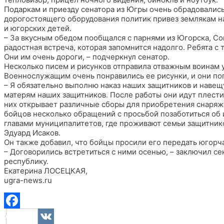
Подаркам и приезду сенатора из Югры очень обрадовались
дорогостоящего оборудования политик привез землякам н
и югорских детей.
– За вкусным обедом пообщался с парнями из Югорска, Со
радостная встреча, которая запомнится надолго. Ребята с
Они им очень дороги, – подчеркнул сенатор.
Несколько писем и рисунков отправила отважным воинам 
Военнослужащим очень понравились ее рисунки, и они поп
– Я обязательно выполню наказ наших защитников и навещ
матерям наших защитников. После работы они идут плести
них открывает различные сборы для приобретения снаряже
бойцов несколько обращений с просьбой позаботиться об и
главами муниципалитетов, где проживают семьи защитник
Эдуард Исаков.
Он также добавил, что бойцы просили его передать югорча
– Договорились встретиться с ними осенью, – заключил с
республику.
Екатерина ЛОСЕЦКАЯ,
ugra-news.ru
Facebook