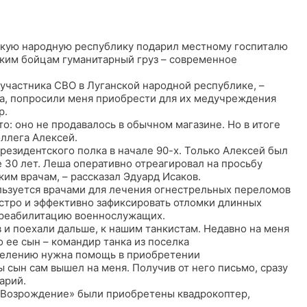
нскую народную республику подарил местному госпиталю
ким бойцам гуманитарный груз – современное
– участника СВО в Луганской народной республике, –
са, попросили меня приобрести для их медучреждения
р.
то: оно не продавалось в обычном магазине. Но в итоге
ллега Алексей.
резидентского полка в начале 90-х. Только Алексей был
 30 лет. Леша оперативно отреагировал на просьбу
ким врачам, – рассказал Эдуард Исаков.
льзуется врачами для лечения огнестрельных переломов
стро и эффективно зафиксировать отломки длинных
ю реабилитацию военнослужащих.
и поехали дальше, к нашим танкистам. Недавно на меня
о ее сын – командир танка из поселка
делению нужна помощь в приобретении
 сын сам вышел на меня. Получив от него письмо, сразу
арий.
 «Возрождение» были приобретены квадрокоптер,