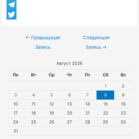
n
h
V
b
o
a
i
T
o
k
t
b
e
T
o
l
s
e
l
w
k
Навигация
←
Предыдущая
Следующая
a
A
r
e
i
по
Запись
Запись
→
s
p
g
t
записям
Август 2026
s
p
r
t
n
a
e
Пн
Вт
Ср
Чт
Пт
Сб
Вс
i
m
r
1
2
k
3
4
5
6
7
8
9
10
11
12
13
14
15
16
i
17
18
19
20
21
22
23
24
25
26
27
28
29
30
31