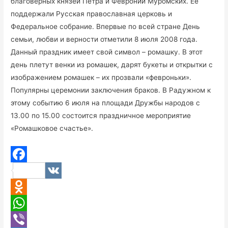
благоверных князей Петра и Февронии Муромских. Ее
поддержали Русская православная церковь и
Федеральное собрание. Впервые по всей стране День
семьи, любви и верности отметили 8 июля 2008 года.
Данный праздник имеет свой символ – ромашку. В этот
день плетут венки из ромашек, дарят букеты и открытки с
изображением ромашек – их прозвали «февроньки».
Популярны церемонии заключения браков. В Радужном к
этому событию 6 июля на площади Дружбы народов с
13.00 по 15.00 состоится праздничное мероприятие
«Ромашковое счастье».
F
V
a
K
O
c
d
W
e