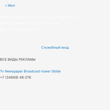
« Июл
МУП «Редакция газеты «Новости Радужного»
628462, ХМАО — Югра, г. Радужный,
мкр. 7, дом 32/1, офис 2
Служебный вход
ВСЕ ВИДЫ РЕКЛАМЫ
Tv
Newspaper
Broadcast-tower
Globe
+7 (34668) 48-276