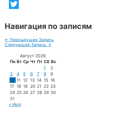
Telegram
Twitter
Навигация по записям
←
Предыдущая Запись
Следующая Запись
→
Август 2026
Пн
Вт
Ср
Чт
Пт
Сб
Вс
1
2
3
4
5
6
7
8
9
10
11
12
13
14
15
16
17
18
19
20
21
22
23
24
25
26
27
28
29
30
31
« Июл
МУП «Редакция газеты «Новости Радужного»
628462, ХМАО — Югра, г. Радужный,
мкр. 7, дом 32/1, офис 2