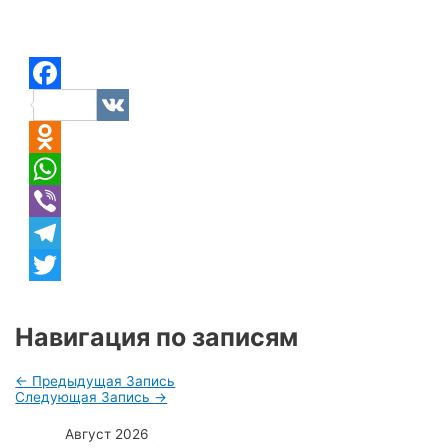
Facebook
VK
Odnoklassniki
WhatsApp
Viber
Telegram
Twitter
Навигация по записям
←
Предыдущая Запись
Следующая Запись
→
Август 2026