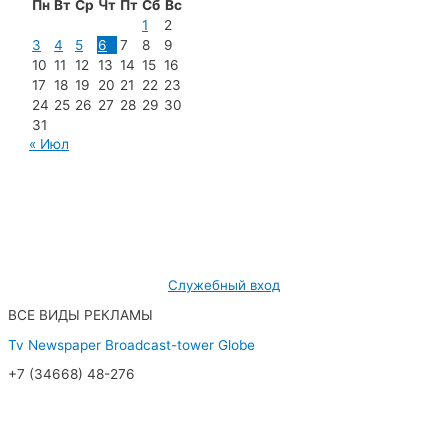
Пн
Вт
Ср
Чт
Пт
Сб
Вс
1
2
3
4
5
6
7
8
9
10
11
12
13
14
15
16
17
18
19
20
21
22
23
24
25
26
27
28
29
30
31
« Июл
МУП «Редакция газеты «Новости Радужного»
628462, ХМАО — Югра, г. Радужный,
мкр. 7, дом 32/1, офис 2
Служебный вход
ВСЕ ВИДЫ РЕКЛАМЫ
Tv
Newspaper
Broadcast-tower
Globe
+7 (34668) 48-276