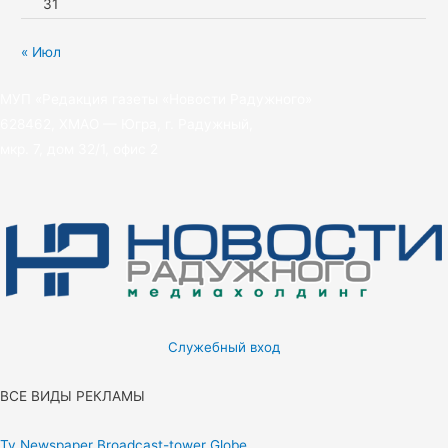
31
« Июл
МУП «Редакция газеты «Новости Радужного»
628462, ХМАО — Югра, г. Радужный,
мкр. 7, дом 32/1, офис 2
Служебный вход
ВСЕ ВИДЫ РЕКЛАМЫ
Tv
Newspaper
Broadcast-tower
Globe