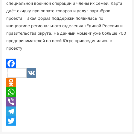
специальной военной операции и члены их семей. Карта
даёт скидку при оплате товаров и услуг партнёров
проекта. Такая форма поддержки появилась по
инициативе регионального отделения «Единой России» и
правительства округа. На данный момент уже больше 700
предпринимателей по всей Югре присоединились к
проекту.
F
V
a
K
O
c
d
W
e
n
h
V
b
o
a
i
T
o
k
t
b
e
T
o