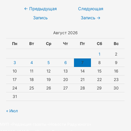
l
s
e
l
w
k
Навигация
←
Предыдущая
Следующая
a
A
r
e
i
по
Запись
Запись
→
s
p
g
t
записям
Август 2026
s
p
r
t
n
a
e
Пн
Вт
Ср
Чт
Пт
Сб
Вс
i
m
r
1
2
k
3
4
5
6
7
8
9
10
11
12
13
14
15
16
i
17
18
19
20
21
22
23
24
25
26
27
28
29
30
31
« Июл
МУП «Редакция газеты «Новости Радужного»