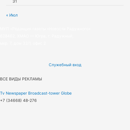
31
« Июл
МУП «Редакция газеты «Новости Радужного»
628462, ХМАО — Югра, г. Радужный,
мкр. 7, дом 32/1, офис 2
Служебный вход
ВСЕ ВИДЫ РЕКЛАМЫ
Tv
Newspaper
Broadcast-tower
Globe
+7 (34668) 48-276