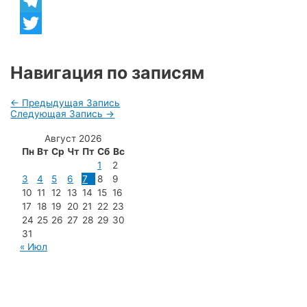
Viber
Telegram
Twitter
Навигация по записям
←
Предыдущая Запись
Следующая Запись
→
Август 2026
Пн
Вт
Ср
Чт
Пт
Сб
Вс
1
2
3
4
5
6
7
8
9
10
11
12
13
14
15
16
17
18
19
20
21
22
23
24
25
26
27
28
29
30
31
« Июл
МУП «Редакция газеты «Новости Радужного»
628462, ХМАО — Югра, г. Радужный,
мкр. 7, дом 32/1, офис 2