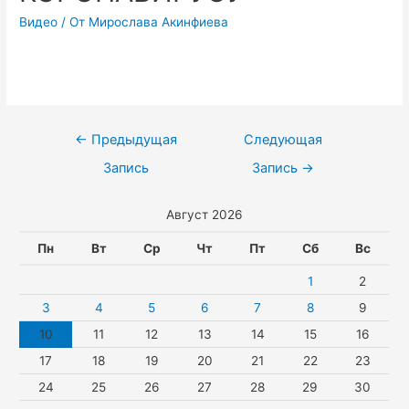
Видео
/ От
Мирослава Акинфиева
Навигация
←
Предыдущая
Следующая
по
Запись
Запись
→
записям
Август 2026
Пн
Вт
Ср
Чт
Пт
Сб
Вс
1
2
3
4
5
6
7
8
9
10
11
12
13
14
15
16
17
18
19
20
21
22
23
24
25
26
27
28
29
30