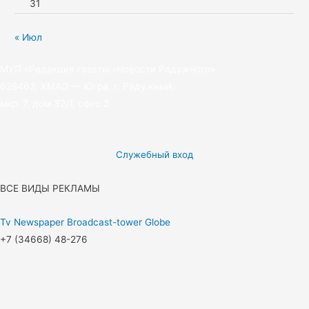
31
« Июл
МУП «Редакция газеты «Новости Радужного»
628462, ХМАО — Югра, г. Радужный,
мкр. 7, дом 32/1, офис 2
Служебный вход
ВСЕ ВИДЫ РЕКЛАМЫ
Tv
Newspaper
Broadcast-tower
Globe
+7 (34668) 48-276