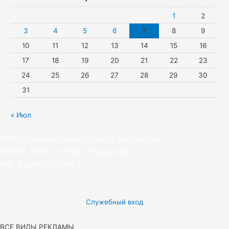
i
m
r
1
2
k
3
4
5
6
7
8
9
10
11
12
13
14
15
16
i
17
18
19
20
21
22
23
24
25
26
27
28
29
30
31
« Июл
МУП «Редакция газеты «Новости Радужного»
628462, ХМАО — Югра, г. Радужный,
мкр. 7, дом 32/1, офис 2
Служебный вход
ВСЕ ВИДЫ РЕКЛАМЫ